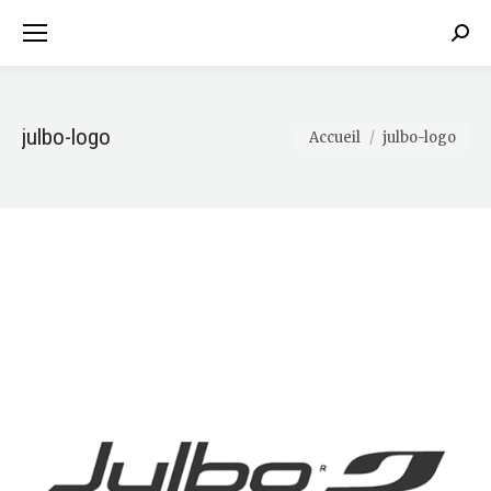
Sear
julbo-logo
Vous êtes ici :
Accueil
julbo-logo