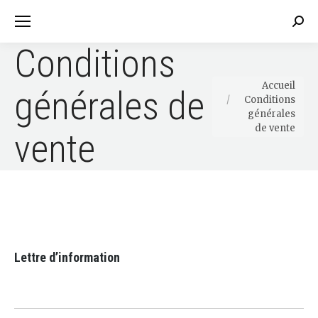
Sear
Conditions
Vous êtes ici :
Accueil
générales de
Conditions
générales
de vente
vente
Lettre d’information