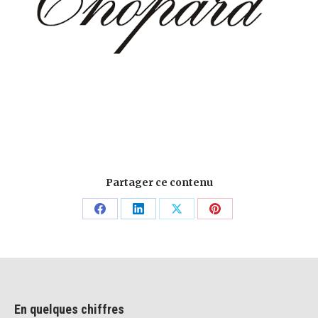
Partager ce contenu
Share
Share
Share
Share
on
on
on
on
Facebook
LinkedIn
X
Pinterest
En quelques chiffres