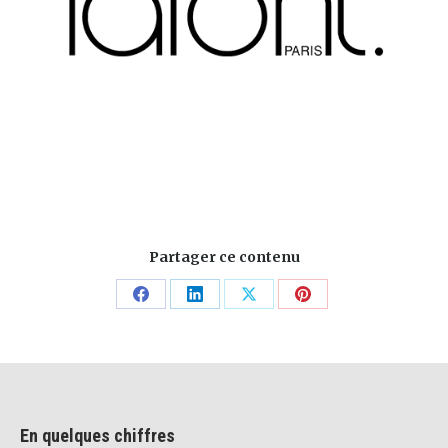
Partager ce contenu
Share
Share
Share
Share
on
on
on
on
Facebook
LinkedIn
X
Pinterest
En quelques chiffres