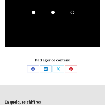
Partager ce contenu
Share
Share
Share
Share
on
on
on
on
Facebook
LinkedIn
X
Pinterest
En quelques chiffres