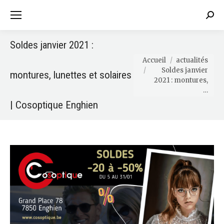
Sear
Soldes janvier 2021 :
Vous êtes ici :
Accueil
actualités
Soldes janvier
montures, lunettes et solaires
2021 : montures,
…
| Cosoptique Enghien