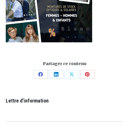
Partager ce contenu
Share
Share
Share
Share
on
on
on
on
Facebook
LinkedIn
X
Pinterest
Lettre d’information